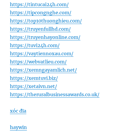
https://tintucai24h.com/
https://tipcongnghe.com/
https://top10thuonghieu.com/
https://truyenfullhd.com/
https://truyenhayonline.com/
https://tuvi24h.com/
https://vaytiennoxau.com/
https://webvatlieu.com/
https://xemngayamlich.net/
https://xemtuvi.biz/
https://xetaivn.net/
https://theruralbusinessawards.co.uk/
xóc đĩa
haywin