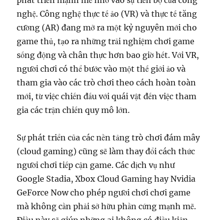
phát triển mạnh mẽ nhờ vào sự tiến bộ của công
nghệ. Công nghệ thực tế ảo (VR) và thực tế tăng
cường (AR) đang mở ra một kỷ nguyên mới cho
game thủ, tạo ra những trải nghiệm chơi game
sống động và chân thực hơn bao giờ hết. Với VR,
người chơi có thể bước vào một thế giới ảo và
tham gia vào các trò chơi theo cách hoàn toàn
mới, từ việc chiến đấu với quái vật đến việc tham
gia các trận chiến quy mô lớn.
Sự phát triển của các nền tảng trò chơi đám mây
(cloud gaming) cũng sẽ làm thay đổi cách thức
người chơi tiếp cận game. Các dịch vụ như
Google Stadia, Xbox Cloud Gaming hay Nvidia
GeForce Now cho phép người chơi chơi game
mà không cần phải sở hữu phần cứng mạnh mẽ.