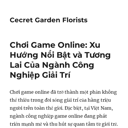
Cecret Garden Florists
Chơi Game Online: Xu
Hướng Nổi Bật và Tương
Lai Của Ngành Công
Nghiệp Giải Trí
Chơi game online đã trở thành một phần không
thể thiếu trong đời sống giải trí của hàng triệu
người trên toàn thế giới. Đặc biệt, tại Việt Nam,
ngành công nghiệp game online đang phát
triển mạnh mẽ và thu hút sự quan tâm từ giới trẻ.