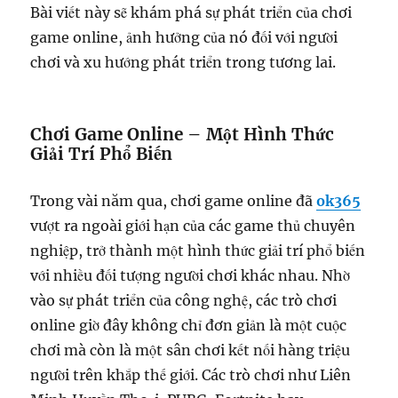
Bài viết này sẽ khám phá sự phát triển của chơi
game online, ảnh hưởng của nó đối với người
chơi và xu hướng phát triển trong tương lai.
Chơi Game Online – Một Hình Thức
Giải Trí Phổ Biến
Trong vài năm qua, chơi game online đã
ok365
vượt ra ngoài giới hạn của các game thủ chuyên
nghiệp, trở thành một hình thức giải trí phổ biến
với nhiều đối tượng người chơi khác nhau. Nhờ
vào sự phát triển của công nghệ, các trò chơi
online giờ đây không chỉ đơn giản là một cuộc
chơi mà còn là một sân chơi kết nối hàng triệu
người trên khắp thế giới. Các trò chơi như Liên