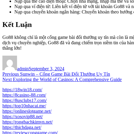
Nạp qua thẻ cào điện thoại: Chọn nhà mạng, nhập mã thẻ và số s
Nạp qua ví điện tử: Liên kết ví điện tử với tài khoản Go88 và nạ
Nạp qua chuyển khoản ngân hàng: Chuyển khoản theo hướng dẫn
Kết Luận
Go88 không chỉ là một cổng game bài đổi thưởng uy tín mà còn là một 
dịch vụ chuyên nghiệp, Go88 đã và đang chiếm trọn niềm tin của hàng 
thắng lớn!
Author
Posted
on
admin
September 3, 2024
Post
Previous
Previous
Sunwin – Cổng Game Bài Đổi Thưởng Uy Tín
Next
post:
Next
Exploring the World of Casinos: A Comprehensive Guide
navigation
post:
https://18win18.com/
https://8casino-88.com/
https://8usclubs17.com/
https://top10nhacai.me/
https://onlineslotgame.net/
https://xosovip88.net/
https://rongbachkimvn.net/
https://thichdaga.net/
https://reviewconggame.com/