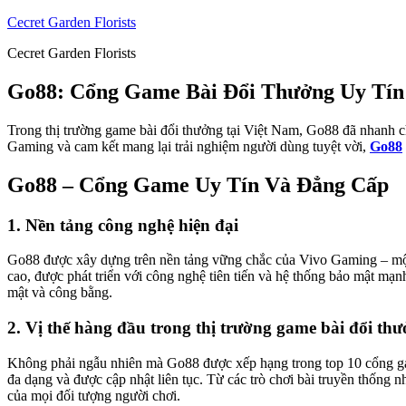
Skip
Cecret Garden Florists
to
Cecret Garden Florists
content
Go88: Cổng Game Bài Đổi Thưởng Uy Tín
Trong thị trường game bài đổi thưởng tại Việt Nam, Go88 đã nhanh c
Gaming và cam kết mang lại trải nghiệm người dùng tuyệt vời,
Go88
Go88 – Cổng Game Uy Tín Và Đẳng Cấp
1. Nền tảng công nghệ hiện đại
Go88 được xây dựng trên nền tảng vững chắc của Vivo Gaming – một t
cao, được phát triển với công nghệ tiên tiến và hệ thống bảo mật m
mật và công bằng.
2. Vị thế hàng đầu trong thị trường game bài đổi th
Không phải ngẫu nhiên mà Go88 được xếp hạng trong top 10 cổng game
đa dạng và được cập nhật liên tục. Từ các trò chơi bài truyền thống 
của mọi đối tượng người chơi.