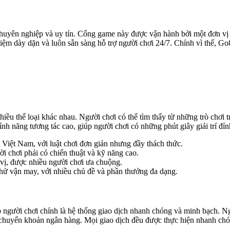
chuyên nghiệp và uy tín. Cổng game này được vận hành bởi một đơn vị 
m dày dặn và luôn sẵn sàng hỗ trợ người chơi 24/7. Chính vì thế, Go88
iều thể loại khác nhau. Người chơi có thể tìm thấy từ những trò chơi 
 tính năng tương tác cao, giúp người chơi có những phút giây giải trí đỉn
i Việt Nam, với luật chơi đơn giản nhưng đầy thách thức.
ời chơi phải có chiến thuật và kỹ năng cao.
 vị, được nhiều người chơi ưa chuộng.
hử vận may, với nhiều chủ đề và phần thưởng đa dạng.
người chơi chính là hệ thống giao dịch nhanh chóng và minh bạch. Ngườ
à chuyển khoản ngân hàng. Mọi giao dịch đều được thực hiện nhanh chó