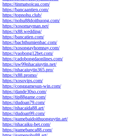
https://tinmatsoicau.com/
https://bancaantien.com/
https://topnohu.club/
https://nohu88doithuong.com/
https://xosomayman.net/
https://x88.wedding/
https://bancatien.com/
https://bachthumienbac.com/
https://xosongayhomnay.com/
https://vaobong12bet.com/
https://cadobongdaonlines.com/
https://uw99nhacaiuytin.net/
https://nhacaiuytin365.pro/
https://x88.promo/
https://xosovips.com/
https://conggamesun-win.com/
https://dande30so.com/
https://tip88game.com/
https://dudoan79.com/
https://nhacaida88.art/
https://dudoan99.com/
https://gamebaidoithuonguytin.art/
https://nhacaiku-bet.com/
https://gamebanca88.com/
https://gamenohu88.art/