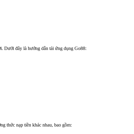
nơi. Dưới đây là hướng dẫn tải ứng dụng Go88:
ương thức nạp tiền khác nhau, bao gồm: