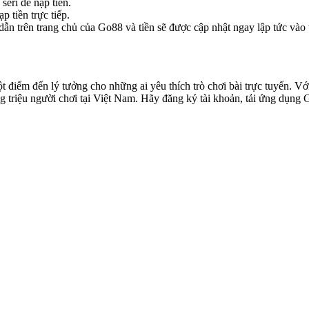
eri để nạp tiền.
p tiền trực tiếp.
 trên trang chủ của Go88 và tiền sẽ được cập nhật ngay lập tức vào 
điểm đến lý tưởng cho những ai yêu thích trò chơi bài trực tuyến. Với
triệu người chơi tại Việt Nam. Hãy đăng ký tài khoản, tải ứng dụng Go